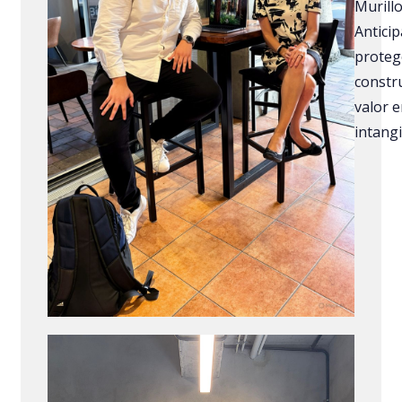
Murill
Anticip
proteg
constr
valor e
intang