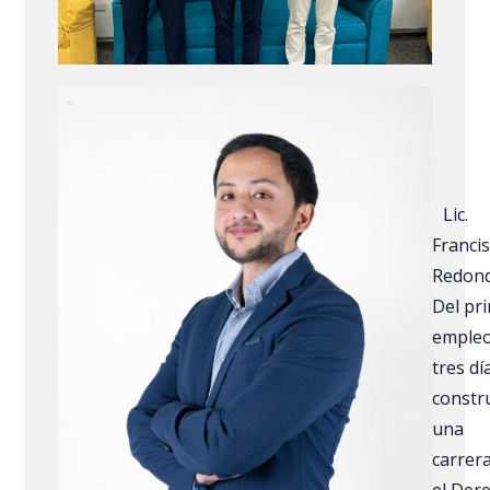
Lic.
Franci
Redond
Del pr
empleo
tres dí
constr
una
carrer
el Der