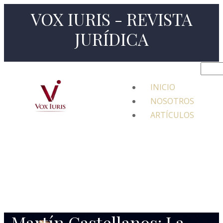
VOX IURIS - REVISTA
JURÍDICA
INICIO
NOSOTROS
ARTÍCULOS
Martín Castellanos: La
Trayectoria De Quien Vive
Sus Valores
Martín Castellanos: La